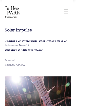
Paper Artist
Solar Impulse
Revisiter d'un avion solaire "Solar Impluse" pour un
événement Novethic.
Suspendu et 7,6m de longueur.
Novethic
www.novethic.fr